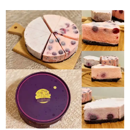
工
聖
作
誕
室
蛋
(原
糕
Cream
推
Tea)．
薦．
甜
台
點
中
控
美
必
食
吃！
超