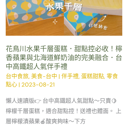
箱
｜
鎮
瀾
宮
花鳥川水果千層蛋糕．甜點控必收！檸
旁
香蘋果與北海道鮮奶油的完美融合．台
的
中高鐵超人氣伴手禮
老
台中食旅
,
美食-台中
|
伴手禮
,
蛋糕甜點
,
零食
派
點心
|
2023-08-21
滷
懶人速讀版👉 台中高鐵超人氣甜點～只賣🍋
香，
檸檬千層蛋糕，適合甜點控！送禮也體面。 上
一
層檸檬漬蘋果🍎酸爽夠味～下方
吃