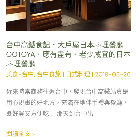
中
天
美
然
食
果
乾．
台中高鐵食記．大戶屋日本料理餐廳
厚
OOTOYA．應有盡有、老少咸宜的日本
料理餐廳
實
美食-台中
,
台中食旅
|
日式料理
|
2019-03-26
果
香
近來時常商務往返台中，發現台中高鐵站真是
大
用心規畫的好地方，充滿在地伴手禮與餐廳，
滿
既好買又方便吃！ 那天到台中出
足！
果
台
閱讀全文 »