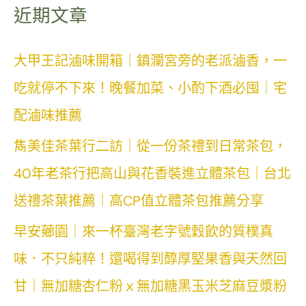
近期文章
大甲王記滷味開箱｜鎮瀾宮旁的老派滷香，一
吃就停不下來！晚餐加菜、小酌下酒必囤｜宅
配滷味推薦
雋美佳茶葉行二訪｜從一份茶禮到日常茶包，
40年老茶行把高山與花香裝進立體茶包｜台北
送禮茶葉推薦｜高CP值立體茶包推薦分享
早安薌園｜來一杯臺灣老字號穀飲的質樸真
味．不只純粹！還喝得到醇厚堅果香與天然回
甘｜無加糖杏仁粉ｘ無加糖黑玉米芝麻豆漿粉