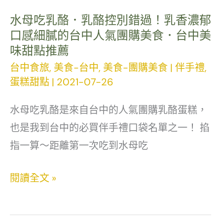
夯
夢
水母吃乳酪．乳酪控別錯過！乳香濃郁
口感細膩的台中人氣團購美食．台中美
幻
味甜點推薦
花
台中食旅
,
美食-台中
,
美食-團購美食
|
伴手禮
,
形
蛋糕甜點
|
2021-07-26
檸
檬
水母吃乳酪是來自台中的人氣團購乳酪蛋糕，
塔．
也是我到台中的必買伴手禮口袋名單之一！ 掐
台
指一算～距離第一次吃到水母吃
中
水
閱讀全文 »
人
母
氣
吃
網