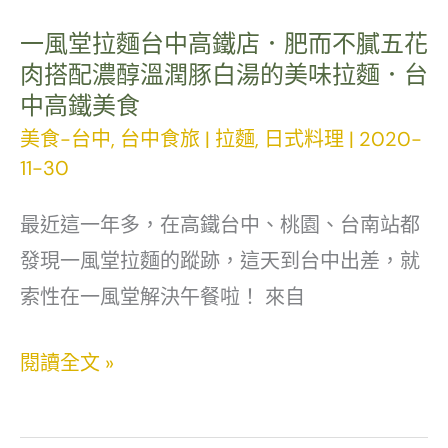
口
感
一風堂拉麵台中高鐵店．肥而不膩五花
肉搭配濃醇溫潤豚白湯的美味拉麵．台
細
中高鐵美食
膩
美食-台中
,
台中食旅
|
拉麵
,
日式料理
|
2020-
的
11-30
台
中
最近這一年多，在高鐵台中、桃園、台南站都
人
發現一風堂拉麵的蹤跡，這天到台中出差，就
氣
索性在一風堂解決午餐啦！ 來自
團
一
閱讀全文 »
購
風
美
堂
食．