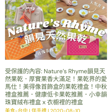
Burger
台
中
店．
來
自
日
本
受保護的內容: Nature’s Rhyme韻見天
絕
然果乾．厚實果香大滿足！果乾界的愛
美
馬仕！美得像首飾盒的果乾禮盒！中秋
蔦
禮盒推薦．健康低卡果乾推薦．小幸韻
珠寶絨布禮盒ｘ衣櫥裡的禮盒
屋
美食-台中
|
伴手禮
|
2020-08-10
書