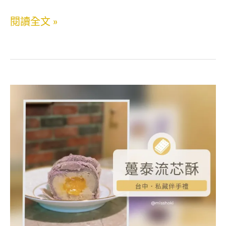
就
花
閱讀全文 »
停
鳥
不
川
下
水
來！
果
晚
千
餐
層
加
蛋
菜、
糕．
小
甜
酌
點
下
控