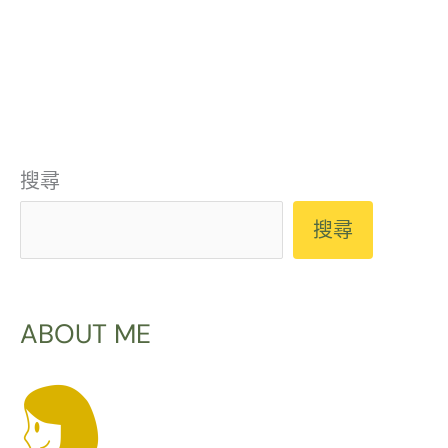
餐
果
廳
乾
OOTOYA．
禮
應
盒！
有
中
搜尋
盡
秋
有、
搜尋
禮
老
盒
少
推
ABOUT ME
咸
薦．
宜
健
的
康
日