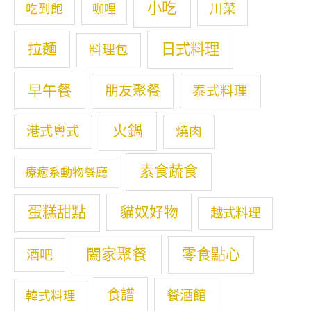
小吃
川菜
吃到飽
咖哩
拉麵
日式料理
料理包
早午餐
朋友聚餐
泰式料理
火鍋
港式粵式
燒肉
素食蔬食
療癒系動物餐廳
蛋糕甜點
貓奴好物
越式料理
闔家聚餐
零食點心
酒吧
食譜
餐酒館
韓式料理