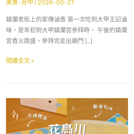
美食-台中
|
2026-05-27
鎮瀾老街上的家傳滷香 第一次吃到大甲王記滷
味，是年初到大甲鎮瀾宮參拜時。 午後的鎮瀾
宮香火鼎盛，參拜完走出廟門 […]
大
閱讀全文 »
甲
王
記
滷
味
開