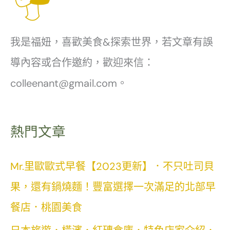
低
本
卡
料
我是福妞，喜歡美食&探索世界，若文章有誤
果
理
導內容或合作邀約，歡迎來信：
乾
餐
推
colleenant@gmail.com。
廳
薦．
小
熱門文章
幸
韻
Mr.里歐歐式早餐【2023更新】．不只吐司貝
珠
果，還有鍋燒麵！豐富選擇一次滿足的北部早
寶
餐店．桃園美食
絨