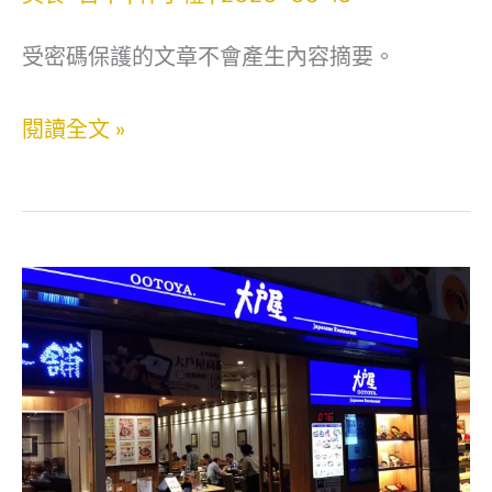
店
受密碼保護的文章不會產生內容摘要。
中
的
受
閱讀全文 »
日
保
式
護
洋
的
食．
內
完
容:
整
Nature’s
菜
Rhyme
單．
韻
台
見