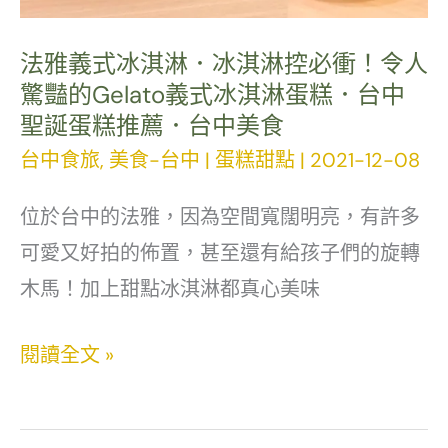
食．
法雅義式冰淇淋．冰淇淋控必衝！令人
完
驚豔的Gelato義式冰淇淋蛋糕．台中
整
聖誕蛋糕推薦．台中美食
菜
台中食旅
,
美食-台中
|
蛋糕甜點
|
2021-12-08
單．
台
位於台中的法雅，因為空間寬闊明亮，有許多
中
可愛又好拍的佈置，甚至還有給孩子們的旋轉
逢
木馬！加上甜點冰淇淋都真心美味
甲
美
法
閱讀全文 »
食
雅
義