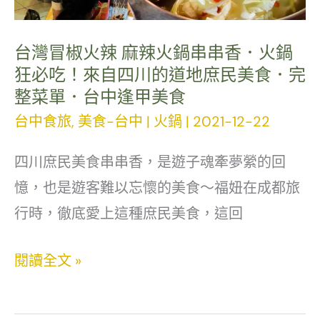
伴
外
手
皮
台灣冒椒火辣 麻辣火鍋串串香．火鍋
禮
狂必吃！來自四川的道地庶民美食．完
酥
整菜單．台中逢甲美食
鬆、
台中食旅
,
美食-台中
|
火鍋
|
2021-12-22
芋
芯
四川庶民美食串串香，是遊子魂牽夢縈的回
香
憶，也是遊客難以忘懷的美食～福妞在成都旅
軟，
行時，徹底愛上這種庶民美食，這回
老
饕
台
閱讀全文 »
私
灣
藏
冒