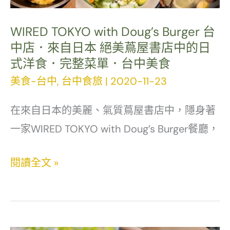
味
WIRED TOKYO with Doug’s Burger 台
拉
中店．來自日本 絕美蔦屋書店中的日
麵．
式洋食．完整菜單．台中美食
台
美食-台中
,
台中食旅
|
2020-11-23
中
高
在來自日本的美麗、氣質蔦屋書店中，隱身著
鐵
一家WIRED TOKYO with Doug’s Burger餐廳，
美
食
WIRED
閱讀全文 »
TOKYO
with
Doug’s