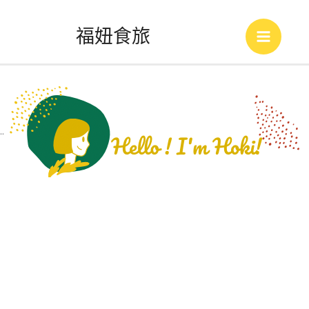
跳
福妞食旅
至
Main
主
Menu
要
內
..
容