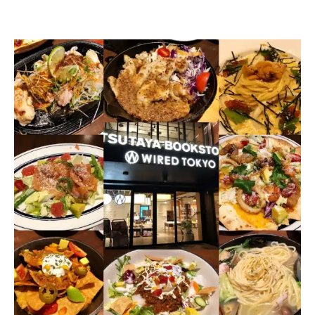
花
肉
搭
配
濃
醇
溫
潤
豚
白
湯
的
美