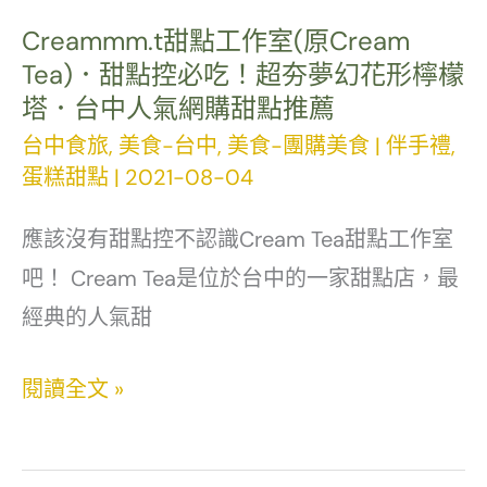
豔
Creammm.t甜點工作室(原Cream
Tea)．甜點控必吃！超夯夢幻花形檸檬
的
塔．台中人氣網購甜點推薦
Gelato
台中食旅
,
美食-台中
,
美食-團購美食
|
伴手禮
,
義
蛋糕甜點
|
2021-08-04
式
冰
應該沒有甜點控不認識Cream Tea甜點工作室
淇
吧！ Cream Tea是位於台中的一家甜點店，最
淋
經典的人氣甜
蛋
Creammm.t
閱讀全文 »
糕．
甜
台
點
中