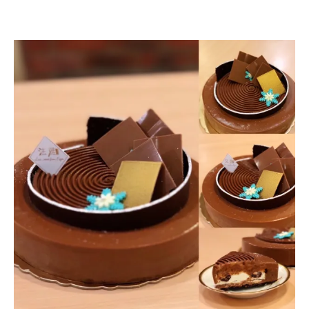
狂
必
吃！
來
自
四
川
的
道
地
庶
民
美