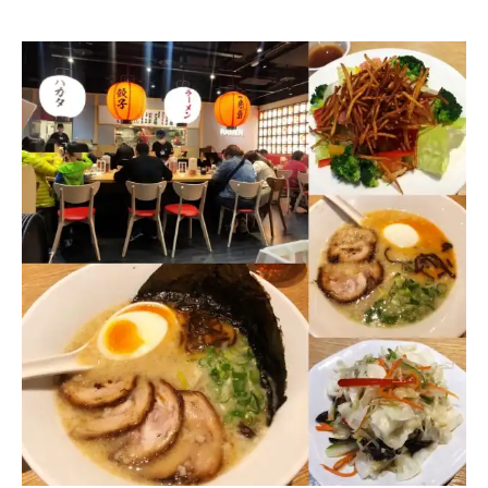
乳
購
酪．
甜
乳
點
酪
推
控
薦
別
錯
過！
乳
香
濃
郁