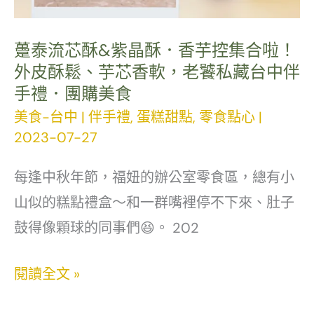
酒
必
必
收！
躉泰流芯酥&紫晶酥．香芋控集合啦！
囤
檸
外皮酥鬆、芋芯香軟，老饕私藏台中伴
｜
手禮．團購美食
香
宅
美食-台中
|
伴手禮
,
蛋糕甜點
,
零食點心
|
蘋
配
2023-07-27
果
滷
與
每逢中秋年節，福妞的辦公室零食區，總有小
味
北
山似的糕點禮盒～和一群嘴裡停不下來、肚子
推
海
鼓得像顆球的同事們😆。 202
薦
道
鮮
躉
閱讀全文 »
奶
泰