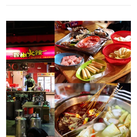
油
流
的
芯
完
酥
美
&
融
紫
合．
晶
台
酥．
中
香
高
芋
鐵
控
超
集
人
合
氣
啦！