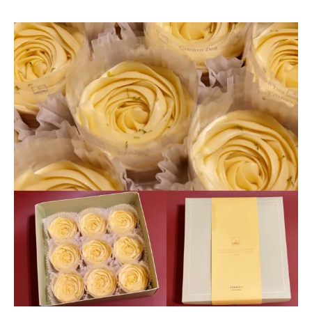
式
冰
淇
淋．
冰
淇
淋
控
必
衝！
令
人
驚