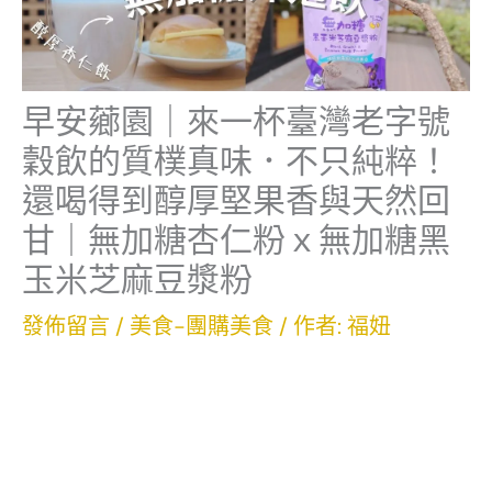
早安薌園｜來一杯臺灣老字號
穀飲的質樸真味．不只純粹！
還喝得到醇厚堅果香與天然回
甘｜無加糖杏仁粉ｘ無加糖黑
玉米芝麻豆漿粉
發佈留言
/
美食-團購美食
/ 作者:
福妞