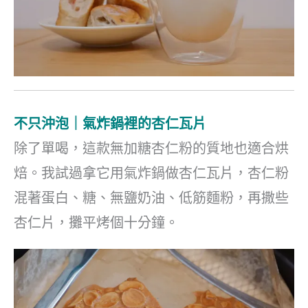
不只沖泡｜氣炸鍋裡的杏仁瓦片
除了單喝，這款無加糖杏仁粉的質地也適合烘
焙。我試過拿它用氣炸鍋做杏仁瓦片，杏仁粉
混著蛋白、糖、無鹽奶油、低筋麵粉，再撒些
杏仁片，攤平烤個十分鐘。