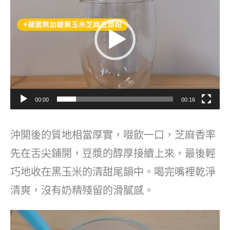
播
放
器
00:00
00:16
沖開後的質地相當厚實，啜飲一口，芝麻香率
先在舌尖鋪開，豆漿的醇厚接續上來，最後輕
巧地收在黑玉米的清甜尾韻中。喝完嘴裡乾淨
清爽，沒有奶精殘留的滑膩感。