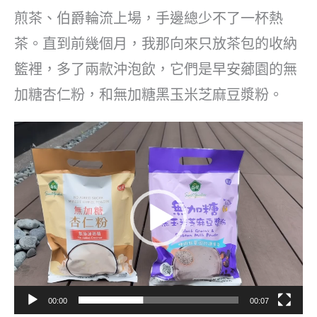
煎茶、伯爵輪流上場，手邊總少不了一杯熱
茶。直到前幾個月，我那向來只放茶包的收納
籃裡，多了兩款沖泡飲，它們是早安薌園的無
加糖杏仁粉，和無加糖黑玉米芝麻豆漿粉。
視
訊
播
放
器
00:00
00:07