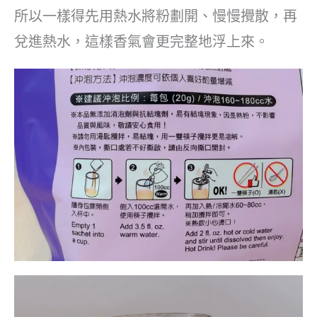
所以一樣得先用熱水將粉劃開、慢慢攪散，再
兌進熱水，這樣香氣會更完整地浮上來。
視
訊