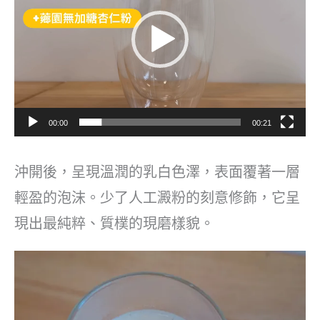
播
放
器
00:00
00:21
沖開後，呈現溫潤的乳白色澤，表面覆著一層
輕盈的泡沫。少了人工澱粉的刻意修飾，它呈
現出最純粹、質樸的現磨樣貌。