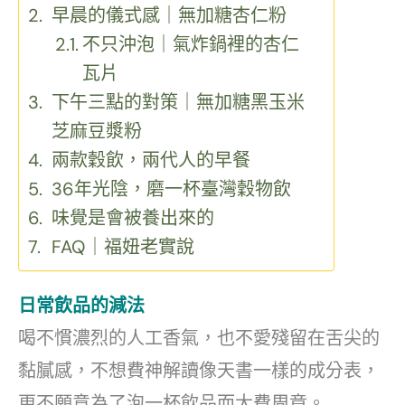
早晨的儀式感｜無加糖杏仁粉
不只沖泡｜氣炸鍋裡的杏仁
瓦片
下午三點的對策｜無加糖黑玉米
芝麻豆漿粉
兩款穀飲，兩代人的早餐
36年光陰，磨一杯臺灣穀物飲
味覺是會被養出來的
FAQ｜福妞老實說
日常飲品的減法
喝不慣濃烈的人工香氣，也不愛殘留在舌尖的
黏膩感，不想費神解讀像天書一樣的成分表，
更不願意為了泡一杯飲品而大費周章。