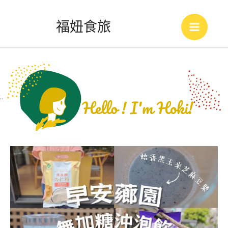
跳
福妞食旅
至
Main
主
Menu
要
內
..
容