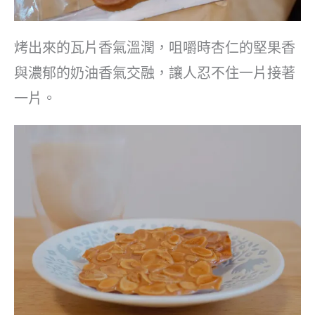
烤出來的瓦片香氣溫潤，咀嚼時杏仁的堅果香
與濃郁的奶油香氣交融，讓人忍不住一片接著
一片。