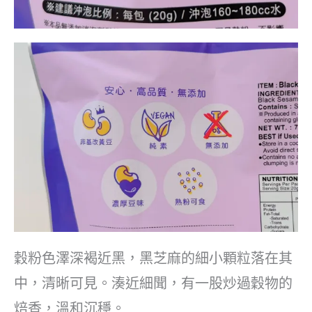
穀粉色澤深褐近黑，黑芝麻的細小顆粒落在其
中，清晰可見。湊近細聞，有一股炒過穀物的
焙香，溫和沉穩。