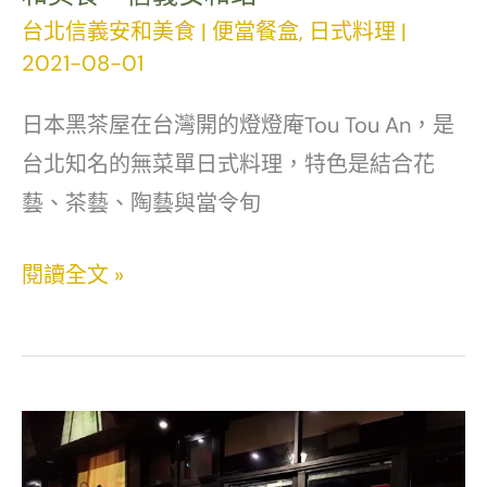
預
台北信義安和美食
|
便當餐盒
,
日式料理
|
備！
2021-08-01
復
古
日本黑茶屋在台灣開的燈燈庵Tou Tou An，是
燈
台北知名的無菜單日式料理，特色是結合花
籠
藝、茶藝、陶藝與當令旬
牆
燈
閱讀全文 »
Ｘ
燈
濃
庵
郁
Tou
精
Tou
萃
An
鮮