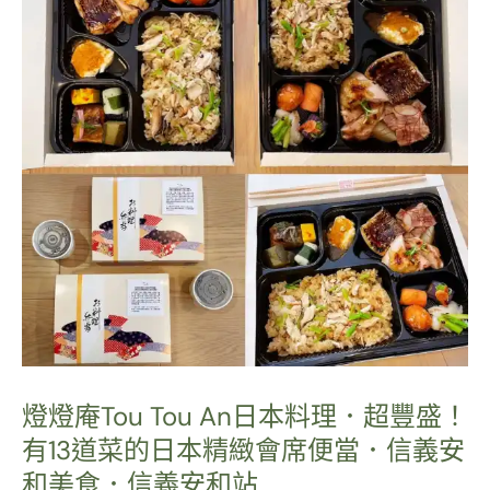
級
蝦
湯
鍋
物
｜
火
鍋
控
IG
洗
燈燈庵Tou Tou An日本料理．超豐盛！
有13道菜的日本精緻會席便當．信義安
版
和美食．信義安和站