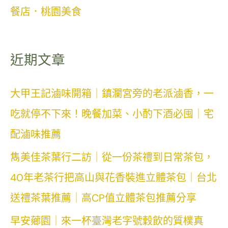
餐店．桃園美食
近期文章
大甲王記滷味開箱｜鎮瀾宮旁的老派滷香，一
吃就停不下來！晚餐加菜、小酌下酒必囤｜宅
配滷味推薦
雋美佳茶葉行二訪｜從一份茶禮到日常茶包，
40年老茶行把高山與花香裝進立體茶包｜台北
送禮茶葉推薦｜高CP值立體茶包推薦分享
早安薌園｜來一杯臺灣老字號穀飲的質樸真