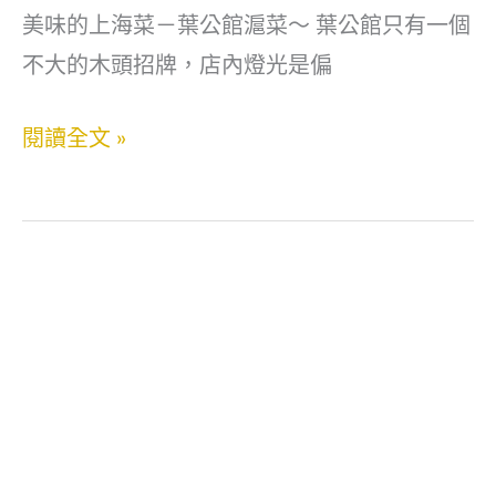
日
會
美味的上海菜－葉公館滬菜～ 葉公館只有一個
本
新
不大的木頭招牌，店內燈光是偏
精
首
緻
選
信
閱讀全文 »
會
｜
義
席
台
安
便
北
和
當．
包
美
信
廂
食．
義
火
葉
安
鍋
公
和
餐
館
美
廳
滬