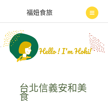
跳
福妞食旅
至
Main
主
Menu
要
內
..
容
台北信義安和美
食