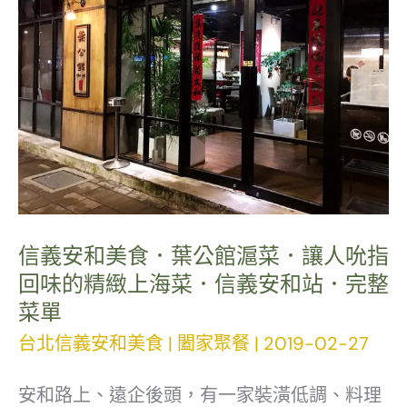
日
蝦
本
湯，
料
私
理．
廚
超
級
豐
包
盛！
廂
有
體
信義安和美食．葉公館滬菜．讓人吮指
13
驗！
回味的精緻上海菜．信義安和站．完整
菜單
道
聚
台北信義安和美食
|
闔家聚餐
|
2019-02-27
菜
餐
的
約
安和路上、遠企後頭，有一家裝潢低調、料理