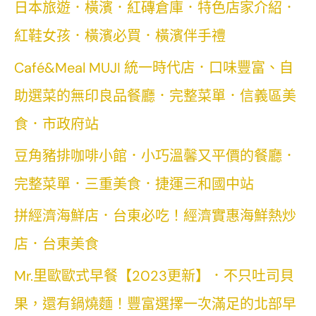
日本旅遊．橫濱．紅磚倉庫．特色店家介紹．
紅鞋女孩．橫濱必買．橫濱伴手禮
Café&Meal MUJI 統一時代店．口味豐富、自
助選菜的無印良品餐廳．完整菜單．信義區美
食．市政府站
豆角豬排咖啡小館．小巧溫馨又平價的餐廳．
完整菜單．三重美食．捷運三和國中站
拼經濟海鮮店．台東必吃！經濟實惠海鮮熱炒
店．台東美食
Mr.里歐歐式早餐【2023更新】．不只吐司貝
果，還有鍋燒麵！豐富選擇一次滿足的北部早