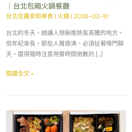
｜台北包廂火鍋餐廳
台北信義安和美食
|
火鍋
|
2026-02-10
台北的冬天，總讓人想躲進熱氣蒸騰的地方。
但年紀漸長，那些人聲鼎沸、必須扯著嗓門聊
天，還得隨時注意用餐時間倒數的 […]
聚
閱讀全文 »
食
釜
台
式
頂