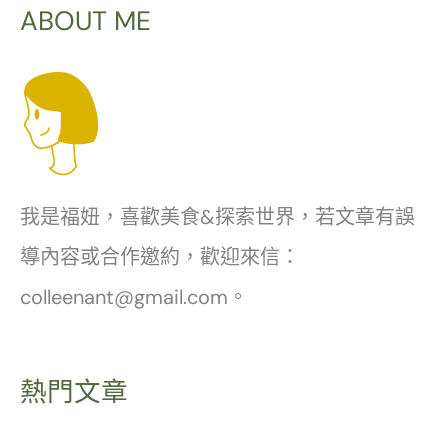
ABOUT ME
菜．
信
義
安
和
站．
我是福妞，喜歡美食&探索世界，若文章有誤
完
導內容或合作邀約，歡迎來信：
整
colleenant@gmail.com。
菜
單
熱門文章