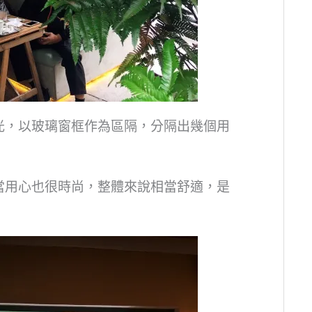
光，以玻璃窗框作為區隔，分隔出幾個用
當用心也很時尚，整體來說相當舒適，是