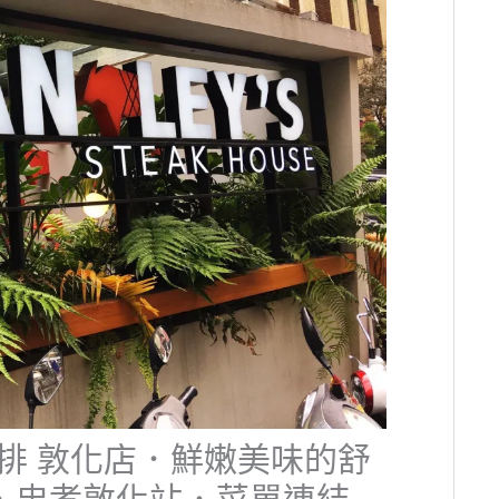
美式牛排 敦化店．鮮嫩美味的舒