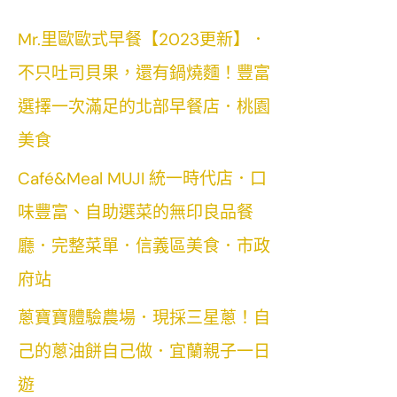
Mr.里歐歐式早餐【2023更新】．
不只吐司貝果，還有鍋燒麵！豐富
選擇一次滿足的北部早餐店．桃園
美食
Café&Meal MUJI 統一時代店．口
味豐富、自助選菜的無印良品餐
廳．完整菜單．信義區美食．市政
府站
蔥寶寶體驗農場．現採三星蔥！自
己的蔥油餅自己做．宜蘭親子一日
遊