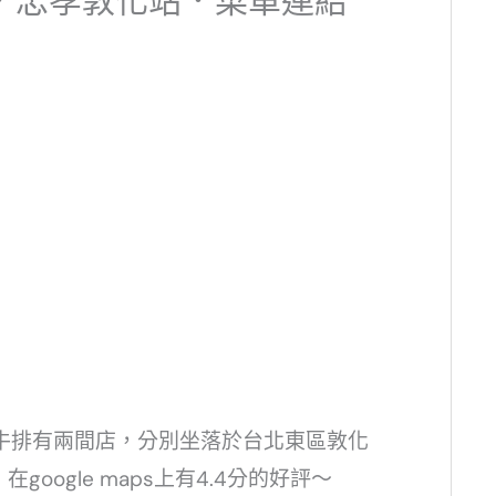
．忠孝敦化站．菜單連結
利美式牛排有兩間店，分別坐落於台北東區敦化
ogle maps上有4.4分的好評～