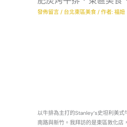
肥炭烤牛排．東區美食
發佈留言
/
台北東區美食
/ 作者:
福妞
以牛排為主打的Stanley′s史坦
南路與新竹。我拜訪的是東區敦化店，在go