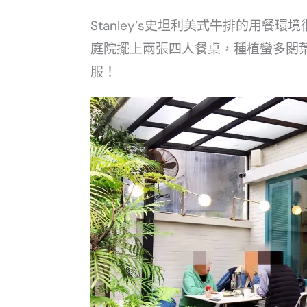
Stanley′s史坦利美式牛排的用
庭院擺上兩張四人餐桌，種植蠻多闊
服！