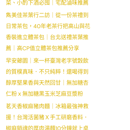
菜、小酌下酒必囤｜宅配滷味推薦
雋美佳茶葉行二訪｜從一份茶禮到
日常茶包，40年老茶行把高山與花
香裝進立體茶包｜台北送禮茶葉推
薦｜高CP值立體茶包推薦分享
早安薌園｜來一杯臺灣老字號穀飲
的質樸真味．不只純粹！還喝得到
醇厚堅果香與天然回甘｜無加糖杏
仁粉ｘ無加糖黑玉米芝麻豆漿粉
茗天香椒麻豬肉麵｜冰箱最強神救
援！台灣活菌豬Ｘ手工研磨香料．
椒麻銷魂的厚肉湯麵10分鐘就上桌