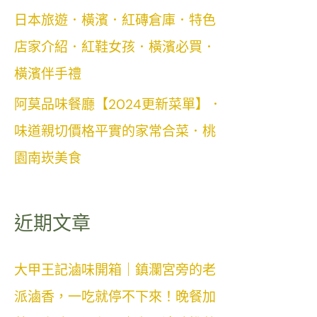
日本旅遊．橫濱．紅磚倉庫．特色
店家介紹．紅鞋女孩．橫濱必買．
橫濱伴手禮
阿莫品味餐廳【2024更新菜單】．
味道親切價格平實的家常合菜．桃
園南崁美食
近期文章
大甲王記滷味開箱｜鎮瀾宮旁的老
派滷香，一吃就停不下來！晚餐加