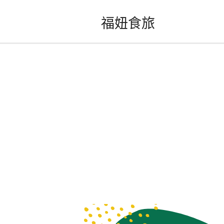
跳
福妞食旅
至
主
要
內
容