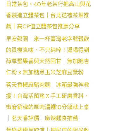
日常茶包，40年老茶行把高山與花
香裝進立體茶包｜台北送禮茶葉推
薦｜高CP值立體茶包推薦分享
早安薌園｜來一杯臺灣老字號穀飲
的質樸真味．不只純粹！還喝得到
醇厚堅果香與天然回甘｜無加糖杏
仁粉ｘ無加糖黑玉米芝麻豆漿粉
茗天香椒麻豬肉麵｜冰箱最強神救
援！台灣活菌豬Ｘ手工研磨香料．
椒麻銷魂的厚肉湯麵10分鐘就上桌
｜茗天香評價｜麻辣麵食推薦
萃綠檸檬萃取液｜把屏東的陽光收