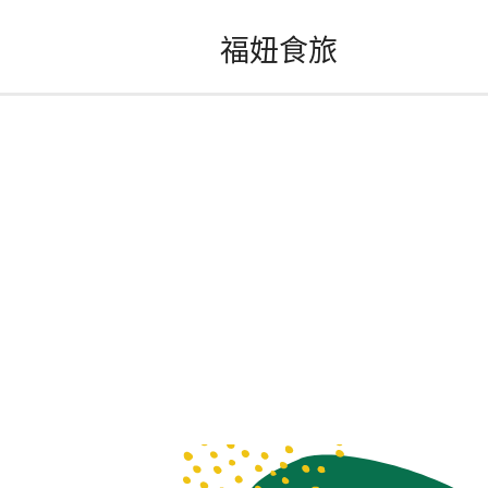
跳
福妞食旅
至
主
要
內
容