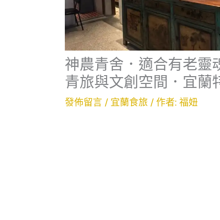
神農青舍．適合有老靈
青旅與文創空間．宜蘭
發佈留言
/
宜蘭食旅
/ 作者:
福妞