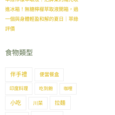
進冰箱！無糖檸檬萃取液開箱，過
一個與身體輕盈和解的夏日｜萃綠
評價
食物類型
伴手禮
便當餐盒
印度料理
吃到飽
咖哩
小吃
拉麵
川菜