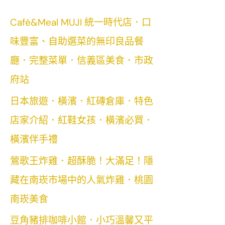
Café&Meal MUJI 統一時代店．口
味豐富、自助選菜的無印良品餐
廳．完整菜單．信義區美食．市政
府站
日本旅遊．橫濱．紅磚倉庫．特色
店家介紹．紅鞋女孩．橫濱必買．
橫濱伴手禮
鶯歌王炸雞．超酥脆！大滿足！隱
藏在南崁市場中的人氣炸雞．桃園
南崁美食
豆角豬排咖啡小館．小巧溫馨又平