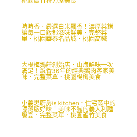
桃園蘆竹特力屋美食
時時香．嚴選白米飄香！濃厚菜餚
讓每一口飯都滋味鮮美．完整菜
單．桃園華泰名品城．桃園高鐵
大楊梅鵝莊創始店．山海鮮味一次
滿足！飄香36年的經典鵝肉客家美
味．完整菜單．桃園楊梅美食
小義思廚房is kitchen．住宅區中的
隱藏版好味！美味不膩的義大利麵
饗宴．完整菜單．桃園蘆竹美食