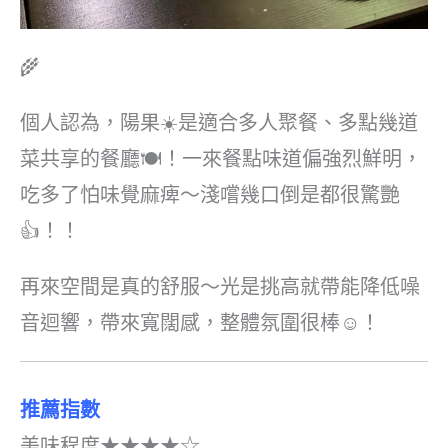
🌾
個人認為，陽果☀️是適合多人聚餐、多點幾道
菜共享的餐廳🍽️！一來餐點味道偏強烈鮮明，
吃多了怕味覺麻痺～淺嚐幾口倒是都很驚艷
👍！！
再來空間是真的舒服～光是挑高就帶能降低噪
音迴響，帶來寬闊感，整體氛圍很棒☺️！
推薦指數
美味程度★★★★☆