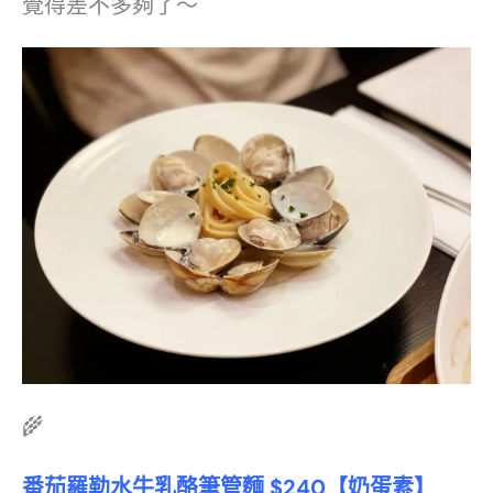
覺得差不多夠了～
🌾
番茄羅勒水牛乳酪筆管麵
$240
【奶蛋素】