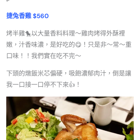
捷兔香雞
$560
烤半雞🐤以大量香料料理～雞肉烤得外酥裡
嫩，汁香味濃，是好吃的😋！只是非～常～重
口味！！我們實在吃不完～
下頭的燉飯米芯偏硬，吸飽濃郁肉汁，倒是讓
我一口接一口停不下來👍！