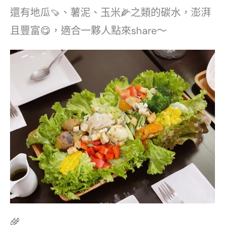
還有地瓜🍠、薯泥、玉米🌽之類的碳水，澎湃
且豐富😋，適合一夥人點來share～
🌾