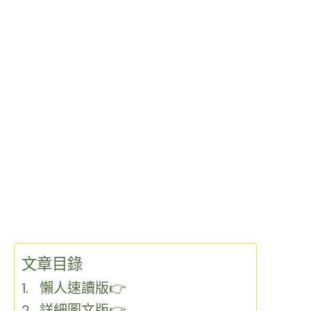
文章目錄
懶人速讀版👉
詳細圖文版👉