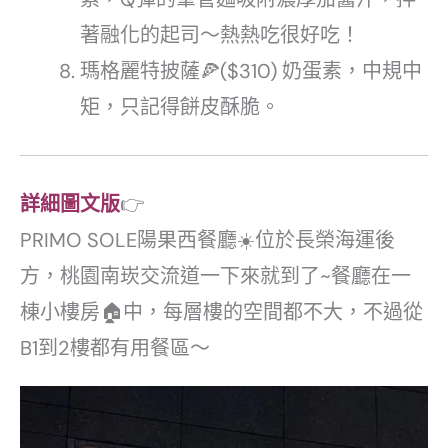
著融化的起司～熱熱吃很好吃！
瑪格麗特披薩🍕($310) 奶蛋素，中規中
矩，只記得餅皮酥脆。
詳細圖文版
👉
PRIMO SOLE陽果西餐廳☀️位於長榮海運後
方，桃園南崁交流道一下來就到了~餐廳在一
棟小樓房🏠中，每層樓的空間都不大，不過從
B1到2樓都有用餐區～