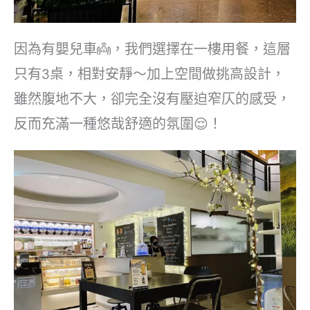
因為有嬰兒車👼，我們選擇在一樓用餐，這層
只有3桌，相對安靜～加上空間做挑高設計，
雖然腹地不大，卻完全沒有壓迫窄仄的感受，
反而充滿一種悠哉舒適的氛圍😌！