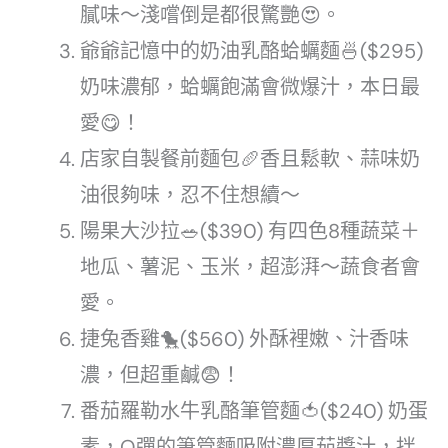
膩味～淺嚐倒是都很驚艷😍。
爺爺記憶中的奶油乳酪蛤蠣麵🍜($295)
奶味濃郁，蛤蠣飽滿會微爆汁，本日最
愛😋！
店家自製餐前麵包🥖香且鬆軟、蒜味奶
油很夠味，忍不住想續～
陽果大沙拉🥗($390) 有四色8種蔬菜＋
地瓜、薯泥、玉米，超澎湃～蔬食者會
愛。
捷兔香雞🐤($560) 外酥裡嫩、汁香味
濃，但超重鹹😨！
番茄羅勒水牛乳酪筆管麵🍅($240) 奶蛋
素，Q彈的筆管麵吸附濃厚茄醬汁，拌