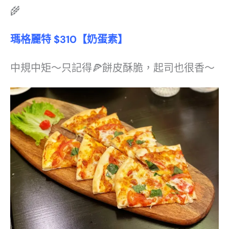
🌾
瑪格麗特
$310
【奶蛋素】
中規中矩～只記得🍕餅皮酥脆，起司也很香～