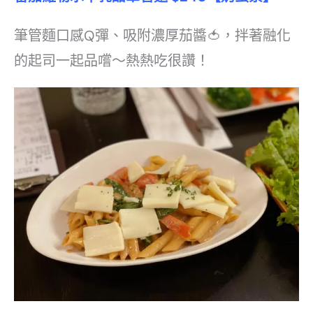
筆管麵口感Q彈、吸附濃厚茄醬🍅，拌著融化
的起司一起品嚐～熱熱吃很讚！