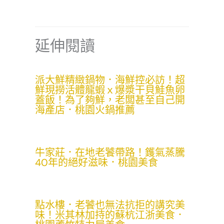
延伸閱讀
派大鮮精緻鍋物．海鮮控必訪！超
鮮現撈活體龍蝦ｘ爆漿干貝鮭魚卵
蓋飯！為了夠鮮，老闆甚至自己開
海產店．桃園火鍋推薦
牛家莊．在地老饕帶路！鑊氣蒸騰
40年的絕好滋味．桃園美食
點水樓．老饕也無法抗拒的講究美
味！米其林加持的蘇杭江浙美食．