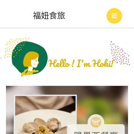
跳
福妞食旅
至
Main
主
Menu
要
內
..
容