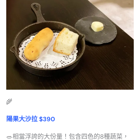
🌾
陽果大沙拉
$390
🥗相當浮誇的大份量！包含四色的8種蔬菜，