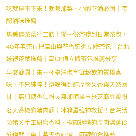
吃就停不下來！晚餐加菜、小酌下酒必囤｜宅
配滷味推薦
雋美佳茶葉行二訪｜從一份茶禮到日常茶包，
40年老茶行把高山與花香裝進立體茶包｜台北
送禮茶葉推薦｜高CP值立體茶包推薦分享
早安薌園｜來一杯臺灣老字號穀飲的質樸真
味．不只純粹！還喝得到醇厚堅果香與天然回
甘｜無加糖杏仁粉ｘ無加糖黑玉米芝麻豆漿粉
茗天香椒麻豬肉麵｜冰箱最強神救援！台灣活
菌豬Ｘ手工研磨香料．椒麻銷魂的厚肉湯麵10
分鐘就上桌｜茗天香評價｜麻辣麵食推薦