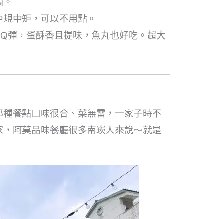
爛。
中規中矩，可以不用點。
絲新鮮Q彈，蛋酥香且提味，魚丸也好吃。超大
那種餐點口味很合、菜無雷，一家子時不
家，阿莫品味餐廳很多南崁人來說～就是