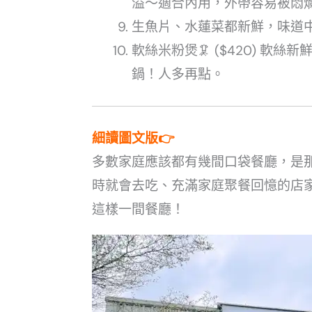
溢～適合內用，外帶容易被悶
生魚片、水蓮菜都新鮮，味道
軟絲米粉煲🦑 ($420) 軟
鍋！人多再點。
細讀圖文版👉
多數家庭應該都有幾間口袋餐廳，是
時就會去吃、充滿家庭聚餐回憶的店
這樣一間餐廳！