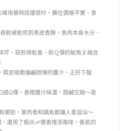
尖峰用餐時段還很吵，勝在價格平實、食
鱒魚一夜乾被乾煎到表皮香酥，魚肉本身水分、
佐西洋芹、蒜煎得乾香，和Ｑ彈的魷魚🦑融合
。
嫩軟，腐皮吸飽偏鹹微辣的醬汁，正好下飯
小排口感Q彈、香橙醬汁味濃，甜鹹交融～是
軟嫩有嚼勁，蔥肉香和鍋氣都讓人垂涎🤤～
不軟爛，還用了蝦米🦐爆香增添風味，香氣四