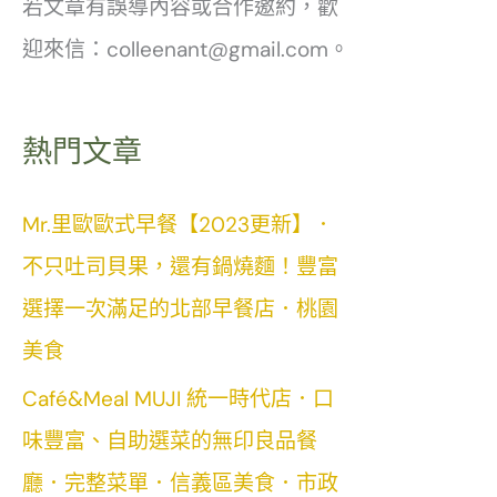
若文章有誤導內容或合作邀約，歡
迎來信：colleenant@gmail.com。
熱門文章
Mr.里歐歐式早餐【2023更新】．
不只吐司貝果，還有鍋燒麵！豐富
選擇一次滿足的北部早餐店．桃園
美食
Café&Meal MUJI 統一時代店．口
味豐富、自助選菜的無印良品餐
廳．完整菜單．信義區美食．市政