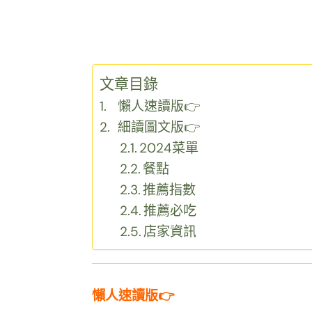
文章目錄
懶人速讀版👉
細讀圖文版👉
2024菜單
餐點
推薦指數
推薦必吃
店家資訊
懶人速讀版👉