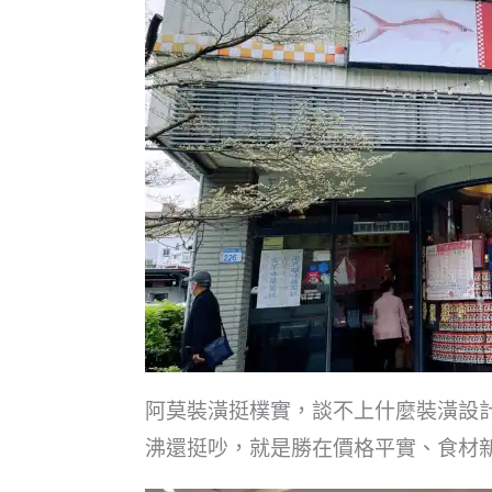
阿莫裝潢挺樸實，談不上什麼裝潢設
沸還挺吵，就是勝在價格平實、食材