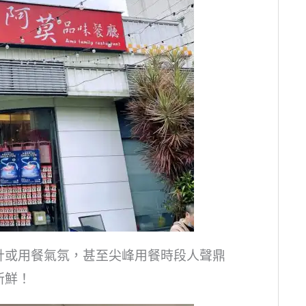
計或用餐氣氛，甚至尖峰用餐時段人聲鼎
新鮮！