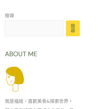
搜尋
搜
尋
ABOUT ME
我是福妞，喜歡美食&探索世界，