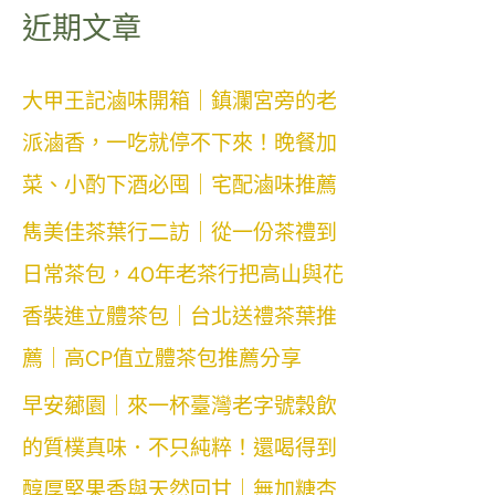
近期文章
大甲王記滷味開箱｜鎮瀾宮旁的老
派滷香，一吃就停不下來！晚餐加
菜、小酌下酒必囤｜宅配滷味推薦
雋美佳茶葉行二訪｜從一份茶禮到
日常茶包，40年老茶行把高山與花
香裝進立體茶包｜台北送禮茶葉推
薦｜高CP值立體茶包推薦分享
早安薌園｜來一杯臺灣老字號穀飲
的質樸真味．不只純粹！還喝得到
醇厚堅果香與天然回甘｜無加糖杏