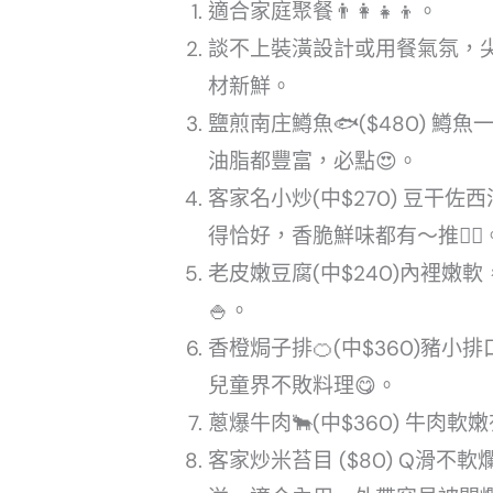
適合家庭聚餐👨‍👩‍👧‍👦。
談不上裝潢設計或用餐氣氛，
材新鮮。
鹽煎南庄鱒魚🐟($480) 
油脂都豐富，必點😍。
客家名小炒(中$270) 豆干
得恰好，香脆鮮味都有～推👍🏻
老皮嫩豆腐(中$240)內裡
🍚。
香橙焗子排🍊(中$360)豬
兒童界不敗料理😋。
蔥爆牛肉🐂(中$360) 牛肉
客家炒米苔目 ($80) Q滑