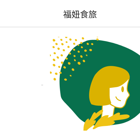
跳
福妞食旅
至
主
要
內
容
..