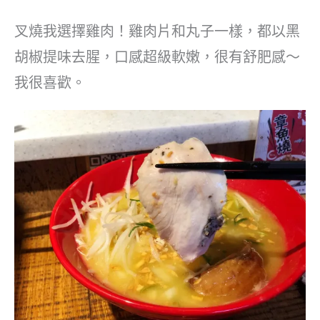
叉燒我選擇雞肉！雞肉片和丸子一樣，都以黑
胡椒提味去腥，口感超級軟嫩，很有舒肥感～
我很喜歡。