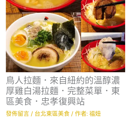
鳥人拉麵．來自紐約的溫醇濃
厚雞白湯拉麵．完整菜單．東
區美食．忠孝復興站
發佈留言
/
台北東區美食
/ 作者:
福妞