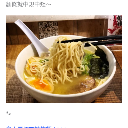
麵條就中規中矩～
🐾