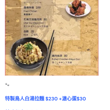
🐾
特製鳥人白湯拉麵 $230 +溏心蛋$30