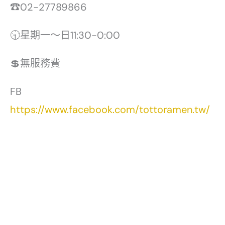
☎02-27789866
🕤星期一～日11:30-0:00
💲無服務費
FB
https://www.facebook.com/tottoramen.tw/