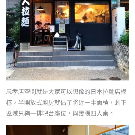
忠孝店空間就是大家可以想像的日本拉麵店模
樣，半開放式廚房就佔了將近一半面積，剩下
區域只夠一排吧台座位，與幾張四人桌。