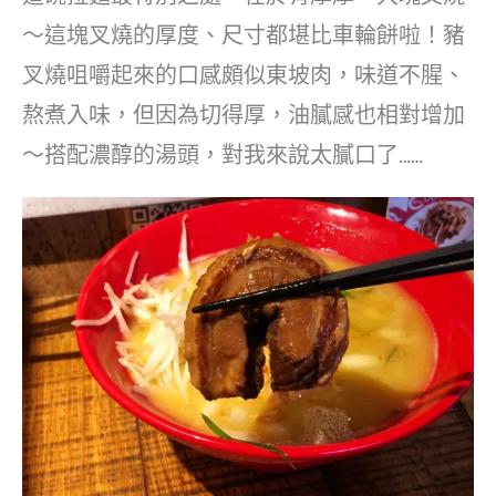
～這塊叉燒的厚度、尺寸都堪比車輪餅啦！豬
叉燒咀嚼起來的口感頗似東坡肉，味道不腥、
熬煮入味，但因為切得厚，油膩感也相對增加
～搭配濃醇的湯頭，對我來說太膩口了……