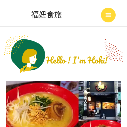
跳
福妞食旅
至
Main
主
Menu
要
內
..
容