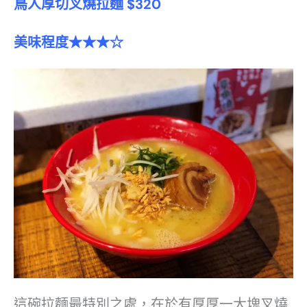
鳥人厚切叉燒拉麵 $320
美味程度★★★☆
這碗拉麵最特別之處，在於有厚厚一大塊叉燒