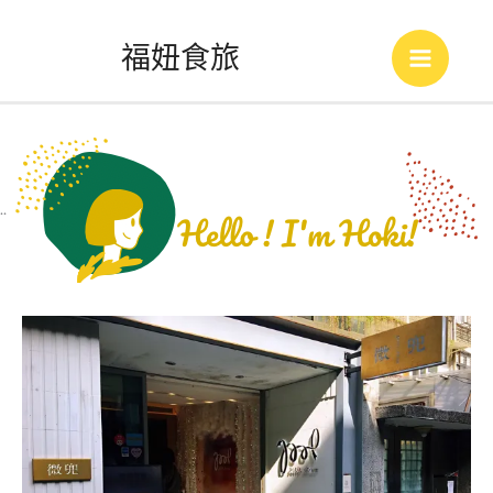
跳
福妞食旅
至
Main
主
Menu
要
內
..
容