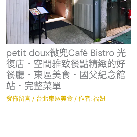
petit doux微兜Café Bistro 光
復店．空間雅致餐點精緻的好
餐廳．東區美食．國父紀念館
站．完整菜單
發佈留言
/
台北東區美食
/ 作者:
福妞