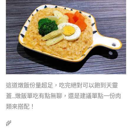
這道燉飯份量超足，吃完絕對可以飽到天靈
蓋…燉飯單吃有點無聊，還是建議單點一份肉
類來搭配！
🌾