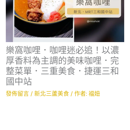
樂窩咖哩．咖哩迷必追！以濃
厚香料為主調的美味咖哩．完
整菜單．三重美食．捷運三和
國中站
發佈留言
/
新北三蘆美食
/ 作者:
福妞