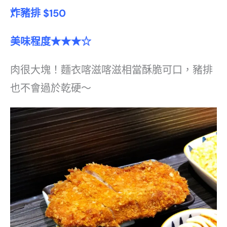
炸豬排 $150
美味程度★★★☆
肉很大塊！麵衣喀滋喀滋相當酥脆可口，豬排
也不會過於乾硬～