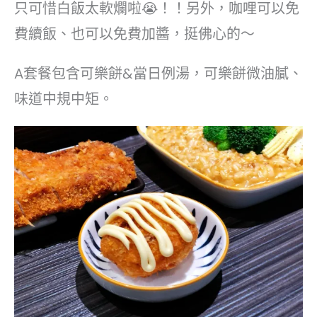
只可惜白飯太軟爛啦😭！！另外，咖哩可以免
費續飯、也可以免費加醬，挺佛心的～
A套餐包含可樂餅&當日例湯，可樂餅微油膩、
味道中規中矩。