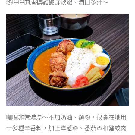
熱呼呼的唐揚雞鹹鮮軟嫩、潤口多汁～
咖哩非常濃厚～不加奶油、麵粉，很實在地用
十多種辛香料，加上洋蔥🧅、番茄🍅和豬絞肉