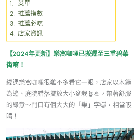
菜單
推薦指數
推薦必吃
店家資訊
【2024年更新】樂窩咖哩已搬遷至三重碧華
街唷！
經過樂窩咖哩很難不多看它一眼，店家以木籬
為邊、庭院錯落擺放大小盆栽🪴🎍，帶著舒服
的綠意～門口有個大大的「樂」字😺，相當吸
睛！