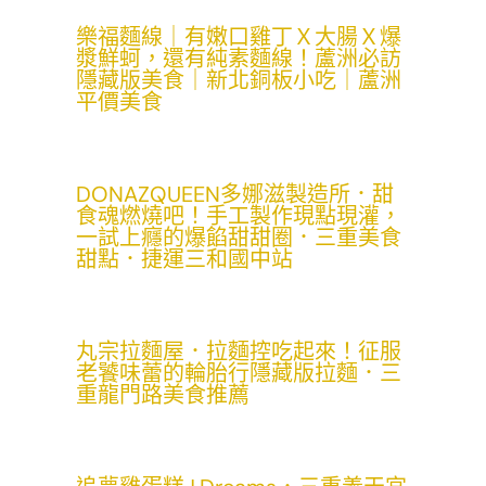
樂福麵線｜有嫩口雞丁Ｘ大腸Ｘ爆
漿鮮蚵，還有純素麵線！蘆洲必訪
隱藏版美食｜新北銅板小吃｜蘆洲
平價美食
DONAZQUEEN多娜滋製造所．甜
食魂燃燒吧！手工製作現點現灌，
一試上癮的爆餡甜甜圈．三重美食
甜點．捷運三和國中站
丸宗拉麵屋．拉麵控吃起來！征服
老饕味蕾的輪胎行隱藏版拉麵．三
重龍門路美食推薦