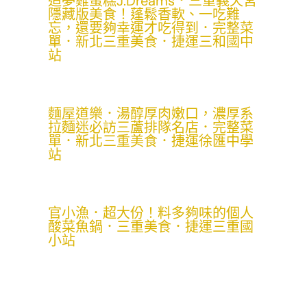
追夢雞蛋糕J.Dreams．三重義天宮
隱藏版美食！蓬鬆香軟、一吃難
忘，還要夠幸運才吃得到．完整菜
單．新北三重美食．捷運三和國中
站
麵屋道樂．湯醇厚肉嫩口，濃厚系
拉麵迷必訪三蘆排隊名店．完整菜
單．新北三重美食．捷運徐匯中學
站
官小漁．超大份！料多夠味的個人
酸菜魚鍋．三重美食．捷運三重國
小站