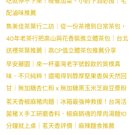
吃就停不下來！晚餐加菜、小酌下酒必囤｜宅
配滷味推薦
雋美佳茶葉行二訪｜從一份茶禮到日常茶包，
40年老茶行把高山與花香裝進立體茶包｜台北
送禮茶葉推薦｜高CP值立體茶包推薦分享
早安薌園｜來一杯臺灣老字號穀飲的質樸真
味．不只純粹！還喝得到醇厚堅果香與天然回
甘｜無加糖杏仁粉ｘ無加糖黑玉米芝麻豆漿粉
茗天香椒麻豬肉麵｜冰箱最強神救援！台灣活
菌豬Ｘ手工研磨香料．椒麻銷魂的厚肉湯麵10
分鐘就上桌｜茗天香評價｜麻辣麵食推薦