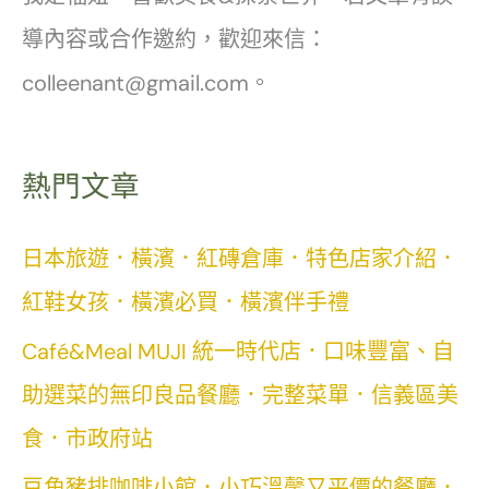
導內容或合作邀約，歡迎來信：
colleenant@gmail.com。
熱門文章
日本旅遊．橫濱．紅磚倉庫．特色店家介紹．
紅鞋女孩．橫濱必買．橫濱伴手禮
Café&Meal MUJI 統一時代店．口味豐富、自
助選菜的無印良品餐廳．完整菜單．信義區美
食．市政府站
豆角豬排咖啡小館．小巧溫馨又平價的餐廳．