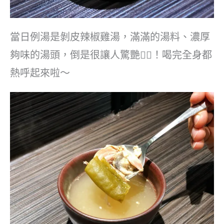
當日例湯是剝皮辣椒雞湯，滿滿的湯料、濃厚
夠味的湯頭，倒是很讓人驚艷👍🏻！喝完全身都
熱呼起來啦～