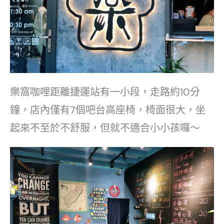
樂窩咖哩距離捷運站有一小段，走路約10分
鐘，店內僅有7個吧台高座椅，椅面很大，坐
起來不至於不舒服，但就不適合小小孩囉～