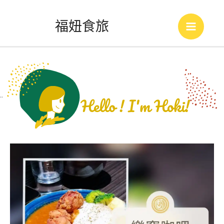
跳
福妞食旅
至
Main
主
Menu
要
內
..
容