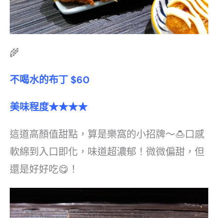
🌾
不喝水的布丁 $60
美味程度★★★★
這道高顏值甜點，算是樂窩的小招牌～🍮口感
軟綿到入口即化，味道超濃郁！微微偏甜，但
還是好好吃😋！