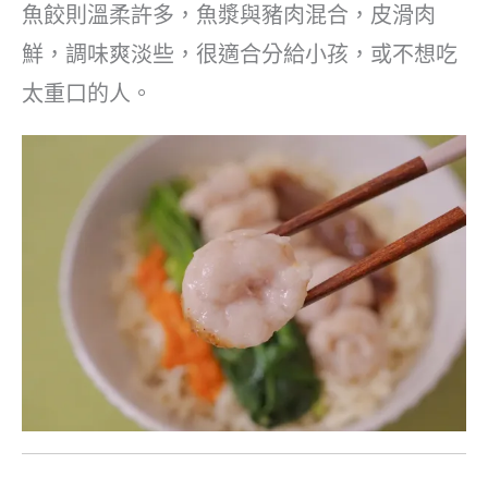
魚餃則溫柔許多，魚漿與豬肉混合，皮滑肉
鮮，調味爽淡些，很適合分給小孩，或不想吃
太重口的人。