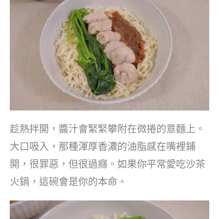
趁熱拌開，醬汁會緊緊攀附在微捲的意麵上。
大口吸入，那種渾厚香濃的油脂感在嘴裡鋪
開，很罪惡，但很過癮。如果你平常愛吃沙茶
火鍋，這碗會是你的本命。