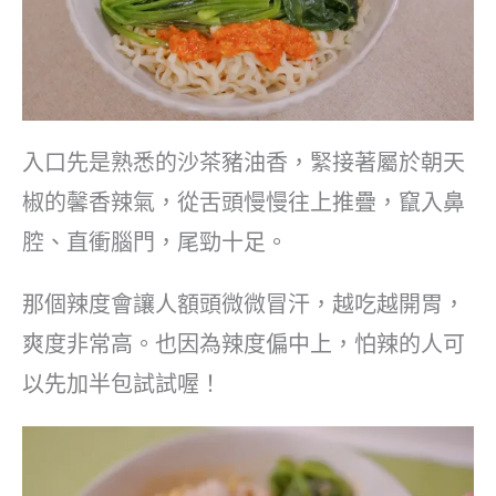
入口先是熟悉的沙茶豬油香，緊接著屬於朝天
椒的馨香辣氣，從舌頭慢慢往上推疊，竄入鼻
腔、直衝腦門，尾勁十足。
那個辣度會讓人額頭微微冒汗，越吃越開胃，
爽度非常高。也因為辣度偏中上，怕辣的人可
以先加半包試試喔！