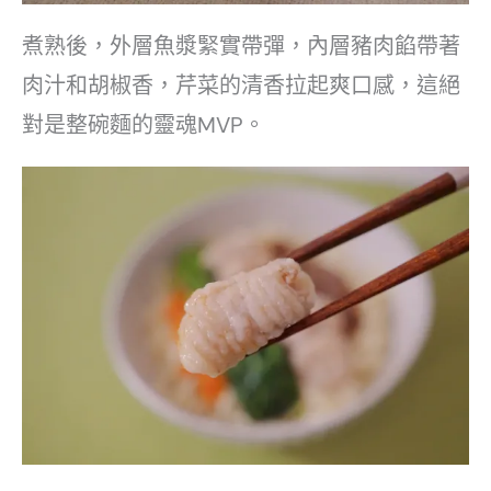
煮熟後，外層魚漿緊實帶彈，內層豬肉餡帶著
肉汁和胡椒香，芹菜的清香拉起爽口感，這絕
對是整碗麵的靈魂MVP。