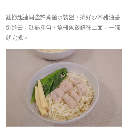
麵撈起連同些許煮麵水裝盤，擠好沙茶豬油醬
倒進去，趁熱拌勻，魚冊魚餃舖在上面，一碗
就完成。