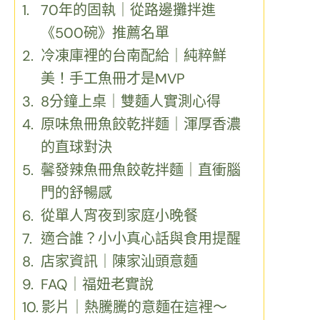
70年的固執｜從路邊攤拌進
《500碗》推薦名單
冷凍庫裡的台南配給｜純粹鮮
美！手工魚冊才是MVP
8分鐘上桌｜雙麵人實測心得
原味魚冊魚餃乾拌麵｜渾厚香濃
的直球對決
馨發辣魚冊魚餃乾拌麵｜直衝腦
門的舒暢感
從單人宵夜到家庭小晚餐
適合誰？小小真心話與食用提醒
店家資訊｜陳家汕頭意麵
FAQ｜福妞老實說
影片｜熱騰騰的意麵在這裡～