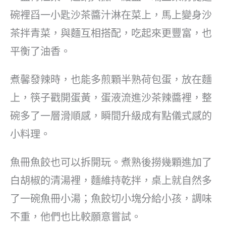
碗裡舀一小匙沙茶醬汁淋在菜上，馬上變身沙
茶拌青菜，與麵互相搭配，吃起來更豐富，也
平衡了油香。
煮馨發辣時，也能多煎顆半熟荷包蛋，放在麵
上，筷子戳開蛋黃，蛋液流進沙茶辣醬裡，整
碗多了一層滑順感，瞬間升級成有點儀式感的
小料理。
魚冊魚餃也可以拆開玩。煮熟後撈幾顆進加了
白胡椒的清湯裡，麵維持乾拌，桌上就自然多
了一碗魚冊小湯；魚餃切小塊分給小孩，調味
不重，他們也比較願意嘗試。