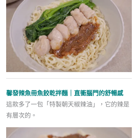
馨發辣魚冊魚餃乾拌麵｜直衝腦門的舒暢感
這款多了一包「特製朝天椒辣油」，它的辣是
有層次的。