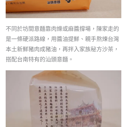
不同於坊間意麵靠肉燥或麻醬撐場，陳家走的
是一條硬派路線，用醬油提鮮、親手熬煉台灣
本土新鮮豬肉成豬油，再拌入家族秘方沙茶，
搭配台南特有的汕頭意麵。