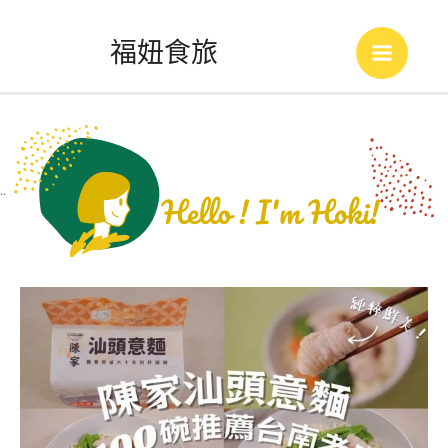
跳
福妞食旅
至
Main
主
Menu
要
內
..
容