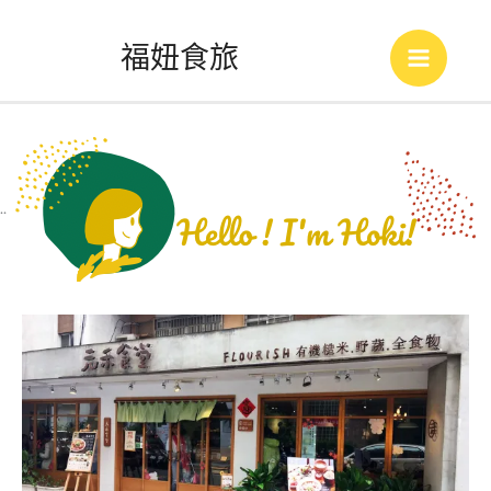
跳
福妞食旅
至
Main
主
Menu
要
內
..
容