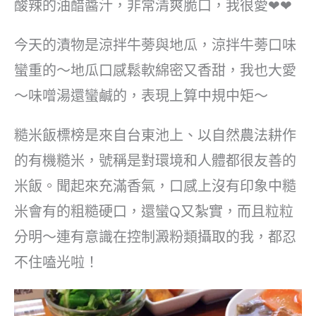
酸辣的油醋醬汁，非常清爽脆口，我很愛❤❤
今天的漬物是涼拌牛蒡與地瓜，涼拌牛蒡口味
蠻重的～地瓜口感鬆軟綿密又香甜，我也大愛
～味噌湯還蠻鹹的，表現上算中規中矩～
糙米飯標榜是來自台東池上、以自然農法耕作
的有機糙米，號稱是對環境和人體都很友善的
米飯。聞起來充滿香氣，口感上沒有印象中糙
米會有的粗糙硬口，還蠻Q又紮實，而且粒粒
分明～連有意識在控制澱粉類攝取的我，都忍
不住嗑光啦！