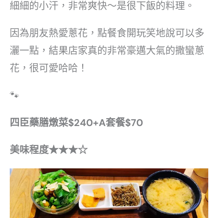
細細的小汗，非常爽快～是很下飯的料理。
因為朋友熱愛蔥花，點餐食開玩笑地說可以多
灑一點，結果店家真的非常豪邁大氣的撒蠻蔥
花，很可愛哈哈！
🐾
四臣藥膳燉菜$240+A套餐$70
美味程度
★★★☆