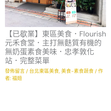
【已歇業】東區美食．Flourish
元禾食堂．主打無麩質有機的
無奶蛋素食美味．忠孝敦化
站．完整菜單
發佈留言
/
台北東區美食
,
美食-素食蔬食
/ 作
者:
福妞