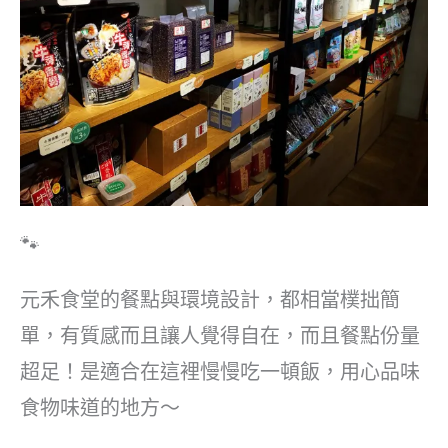
🐾
元禾食堂的餐點與環境設計，都相當樸拙簡
單，有質感而且讓人覺得自在，而且餐點份量
超足！是適合在這裡慢慢吃一頓飯，用心品味
食物味道的地方～