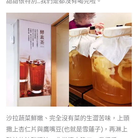
甜甜很特別…我們是都沒有喝完啦。
沙拉蔬菜鮮嫩、完全沒有菜的生澀苦味，上頭
撒上杏仁片與鷹嘴豆(也就是雪蓮子)，再淋上