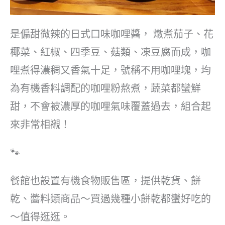
是偏甜微辣的日式口味咖哩醬， 燉煮茄子、花
椰菜、紅椒、四季豆、菇類、凍豆腐而成，咖
哩煮得濃稠又香氣十足，號稱不用咖哩塊，均
為有機香料調配的咖哩粉熬煮，蔬菜都蠻鮮
甜，不會被濃厚的咖哩氣味覆蓋過去，組合起
來非常相襯！
🐾
餐館也設置有機食物販售區，提供乾貨、餅
乾、醬料類商品～買過幾種小餅乾都蠻好吃的
～值得逛逛。