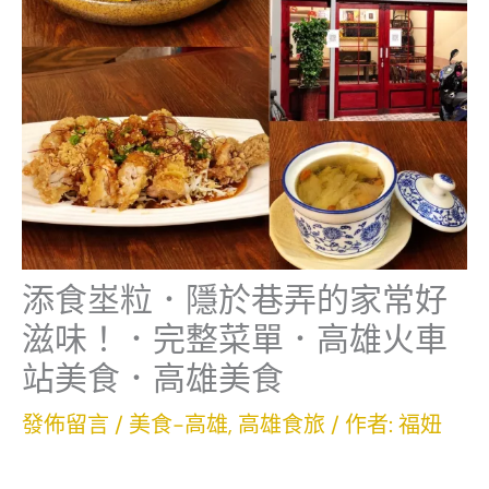
添食埊粒．隱於巷弄的家常好
滋味！．完整菜單．高雄火車
站美食．高雄美食
發佈留言
/
美食-高雄
,
高雄食旅
/ 作者:
福妞