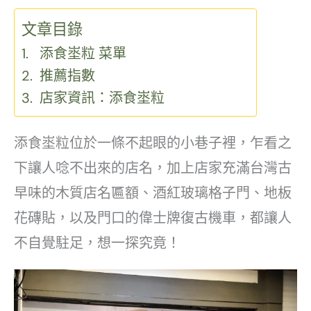
文章目錄
添食埊粒 菜單
推薦指數
店家資訊：添食埊粒
添食埊粒位於一條不起眼的小巷子裡，乍看之
下讓人唸不出來的店名，加上店家充滿台灣古
早味的木質店名匾額、酒紅玻璃格子門、地板
花磚貼，以及門口的偉士牌復古機車，都讓人
不自覺駐足，想一探究竟！