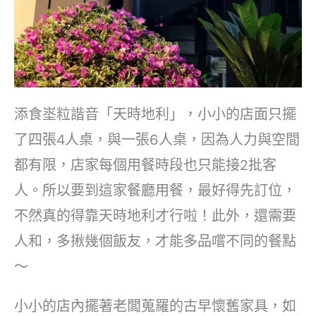
添食埊粒諧音「天時地利」，小小的店面只擺
了四張4人桌，與一張6人桌，因為人力與空間
都有限，店家每個用餐時段也只能接2批客
人。所以要到這家餐廳用餐，最好得先訂位，
不然真的得靠天時地利才行啦！此外，還需要
人和，多揪幾個飯友，才能多品嚐不同的餐點
～
小小的店內擺著老闆蒐羅的古早懷舊家具，如