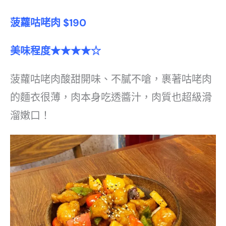
菠蘿咕咾肉 $190
美味程度★★★★☆
菠蘿咕咾肉酸甜開味、不膩不嗆，裹著咕咾肉
的麵衣很薄，肉本身吃透醬汁，肉質也超級滑
溜嫩口！