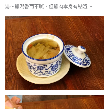
湯～雞湯香而不膩，但雞肉本身有點澀～