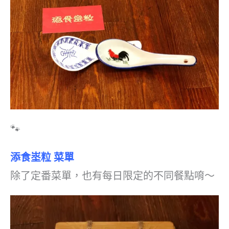
🐾
添食埊粒 菜單
除了定番菜單，也有每日限定的不同餐點唷～