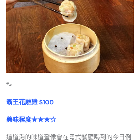
🐾
霸王花雕雞 $100
美味程度★★★☆
這道湯的味道蠻像會在粵式餐廳喝到的今日例