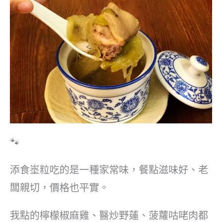
🐾
添食埊粒吃的是一種家常味，餐點滋味好、老
闆親切，價格也平實。
我點的檸檬椒麻雞、醫炒野蓮、菠蘿咕咾肉都