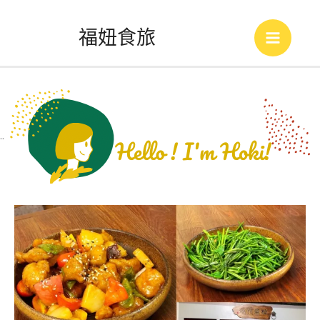
跳
福妞食旅
至
Main
主
Menu
要
內
..
容