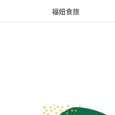
跳
福妞食旅
至
主
要
內
容