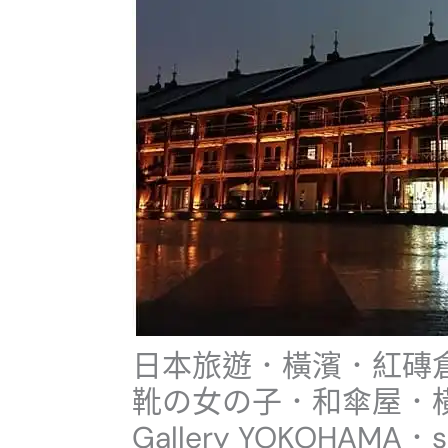
日本旅遊．橫濱．紅磚
靴の女の子．和傘屋．橫濱
Gallery YOKOHAMA．s