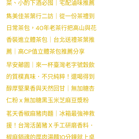
菜、小酌下酒必囤｜宅配滷味推薦
雋美佳茶葉行二訪｜從一份茶禮到
日常茶包，40年老茶行把高山與花
香裝進立體茶包｜台北送禮茶葉推
薦｜高CP值立體茶包推薦分享
早安薌園｜來一杯臺灣老字號穀飲
的質樸真味．不只純粹！還喝得到
醇厚堅果香與天然回甘｜無加糖杏
仁粉ｘ無加糖黑玉米芝麻豆漿粉
茗天香椒麻豬肉麵｜冰箱最強神救
援！台灣活菌豬Ｘ手工研磨香料．
椒麻銷魂的厚肉湯麵10分鐘就上桌