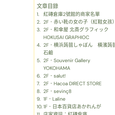
文章目錄
紅磚倉庫2號館的商家名單
2F．赤い靴の女の子（紅鞋女孩
2F．和傘屋 北斎グラフィック
HOKUSAI GRAPHIOC
2F．横浜蒟蒻しゃぼん 橫濱蒟
石鹼
2F．Souvenir Gallery
YOKOHAMA
2F．salut!
2F．Hacoa DIRECT STORE
2F．sevinç8
1F．Laline
1F．日本百貨店あかれんが
店家資訊：紅磚倉庫