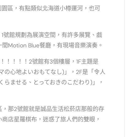
創園區，有點類似北海道小樽運河，也可
。1號館規劃為展演空間，有許多展覽、戲
otion Blue餐廳，有現場音樂演奏。
！！！！！2號館有3個樓層，1F主題是
マの心地よいおもてなし)」，2F是「令人
くらませる、とっておきのこだわり)」，
區，那2號館就是誠品生活松菸店那般的存
小商店星羅棋布，迷惑了旅人們的雙眼，