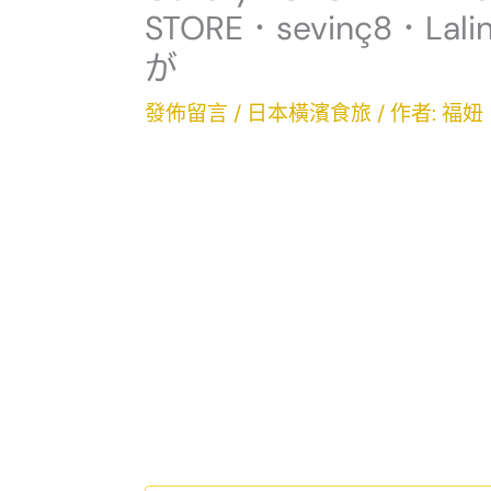
STORE．sevinç8．
が
發佈留言
/
日本橫濱食旅
/ 作者:
福妞