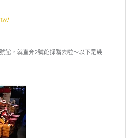
/tw/
1號館，就直奔2號館採購去啦～以下是幾