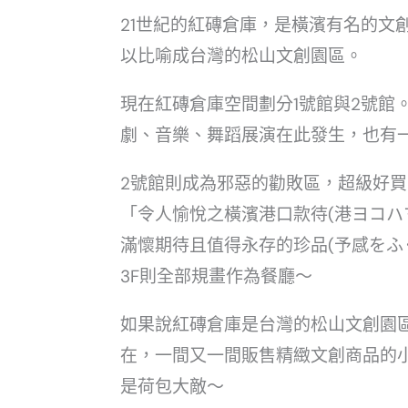
21世紀的紅磚倉庫，是橫濱有名的文
以比喻成台灣的松山文創園區。
現在紅磚倉庫空間劃分1號館與2號館
劇、音樂、舞蹈展演在此發生，也有一間M
2號館則成為邪惡的勸敗區，超級好買
「令人愉悅之橫濱港口款待(港ヨコハ
滿懷期待且值得永存的珍品(予感をふ
3F則全部規畫作為餐廳～
如果說紅磚倉庫是台灣的松山文創園
在，一間又一間販售精緻文創商品的
是荷包大敵～