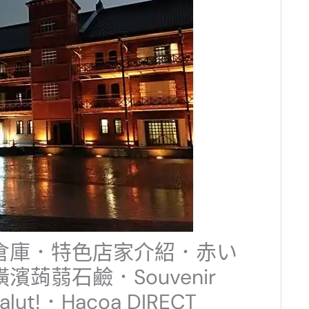
倉庫．特色店家介紹．赤い
蒟蒻石鹼．Souvenir
alut!．Hacoa DIRECT