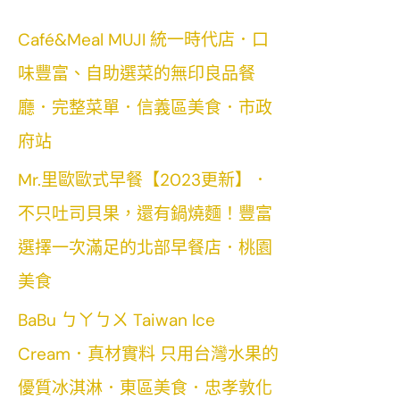
Café&Meal MUJI 統一時代店．口
味豐富、自助選菜的無印良品餐
廳．完整菜單．信義區美食．市政
府站
Mr.里歐歐式早餐【2023更新】．
不只吐司貝果，還有鍋燒麵！豐富
選擇一次滿足的北部早餐店．桃園
美食
BaBu ㄅㄚㄅㄨ Taiwan Ice
Cream．真材實料 只用台灣水果的
優質冰淇淋．東區美食．忠孝敦化