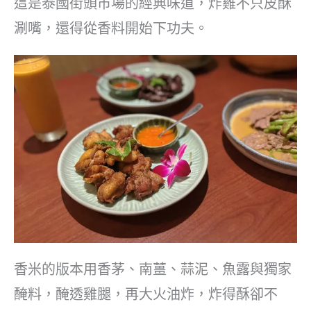
這是泰國街頭市場的經典味道，炸雞不只皮酥
涮嘴，還得從香料開始下功夫。
香米的版本用香茅、南薑、蒜泥、魚露與獨家
醃料，醃透雞腿，再大火油炸，炸得酥卻不