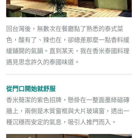
回台灣後，無數次在餐廳點了熟悉的泰式菜
色，酸有了、辣也在，卻總差那麼一點香料緩
緩鋪開的氣韻。直到某天，我在香米泰國料理
遇見思念許久的泰國味道。
從門口開始就舒服
香米簡潔的紫色招牌，懸掛在一整面墨綠磁磚
牆上，兩側是木質窗框與大片玻璃窗，透出一
種沉穩而安定的氣息，吸引人推門而入。