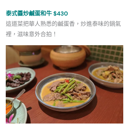
泰式醬炒鹹蛋和牛 $430
這道菜把華人熟悉的鹹蛋香，炒進泰味的鍋氣
裡，滋味意外合拍！