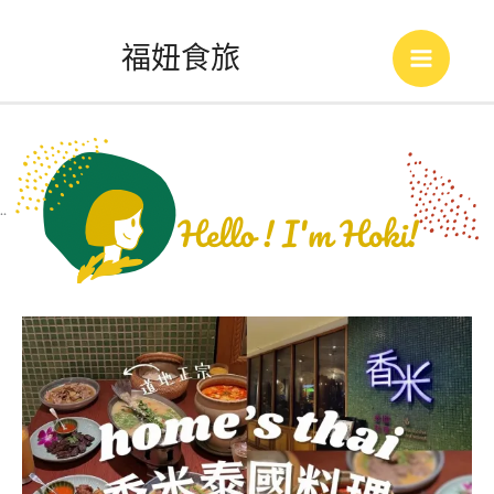
跳
福妞食旅
至
Main
主
Menu
要
內
..
容