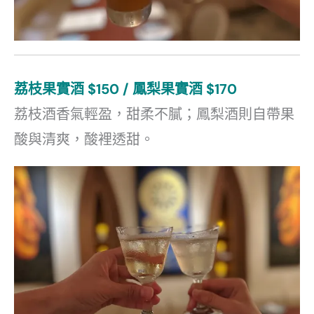
荔枝果實酒 $150 / 鳳梨果實酒 $170
荔枝酒香氣輕盈，甜柔不膩；鳳梨酒則自帶果
酸與清爽，酸裡透甜。