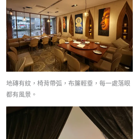
地磚有紋，椅背帶弧，布簾輕垂，每一處落眼
都有風景。