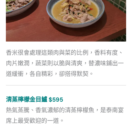
香米很會處理這類肉與菜的比例，香料有度、
肉片嫩潤，蔬菜則以脆與清爽，替濃味鋪出一
道緩衝，各自精彩，卻搭得默契。
清蒸檸檬金目鱸 $595
熱氣蒸騰、香氣濃郁的清蒸檸檬魚，是泰南宴
席上最受歡迎的一道。