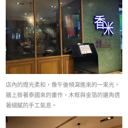
店內的燈光柔和，像午後傾瀉進來的一束光。
牆上掛著泰國來的畫作，木框與金箔的邊角透
著細膩的手工氣息。