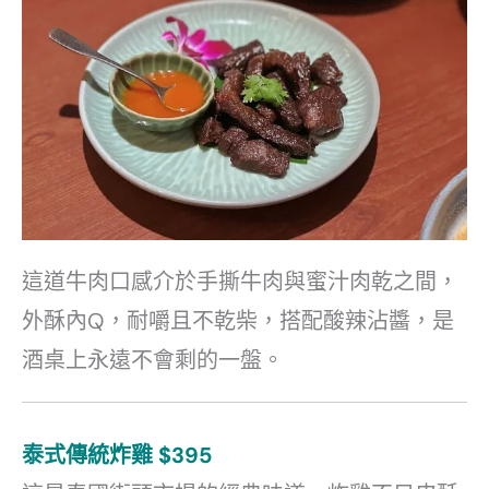
這道牛肉口感介於手撕牛肉與蜜汁肉乾之間，
外酥內Q，耐嚼且不乾柴，搭配酸辣沾醬，是
酒桌上永遠不會剩的一盤。
泰式傳統炸雞 $395