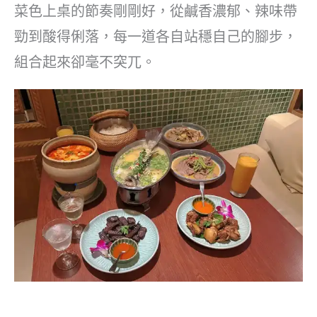
菜色上桌的節奏剛剛好，從鹹香濃郁、辣味帶
勁到酸得俐落，每一道各自站穩自己的腳步，
組合起來卻毫不突兀。