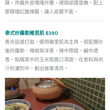
躁。炸雞外皮嘎嘎作響，裡頭卻還是嫩，配上
那碟橘紅酸辣醬，讓人欲罷不能。
泰式炒羅勒豬里肌 $390
香米這道打拋，選用豬里肌為主角，搭配爆炒
後的羅勒、辣椒與洋蔥，辣中帶甜，鹹中透
香。點綴其中的玉米筍脆口清甜，在香料與肉
汁的濃烈中，劃出幾筆清亮。