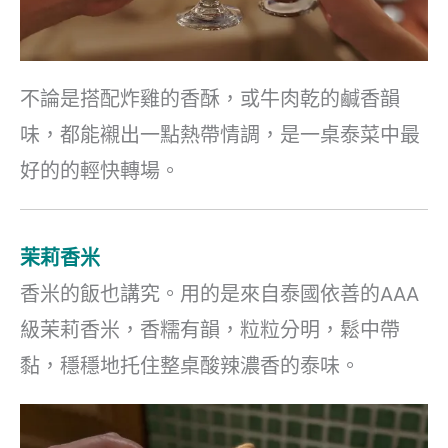
不論是搭配炸雞的香酥，或牛肉乾的鹹香韻
味，都能襯出一點熱帶情調，是一桌泰菜中最
好的的輕快轉場。
茉莉香米
香米的飯也講究。用的是來自泰國依善的AAA
級茉莉香米，香糯有韻，粒粒分明，鬆中帶
黏，穩穩地托住整桌酸辣濃香的泰味。