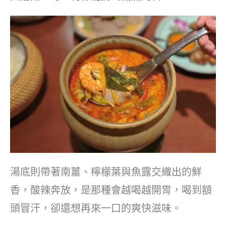
湯底則帶著南薑、檸檬葉與魚露交織出的鮮
香，酸辣奔放，是那種會越喝越開胃，喝到額
頭冒汗，卻還想再來一口的爽快滋味。