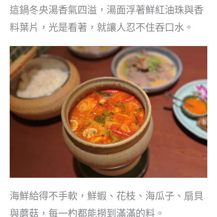
這鍋冬央湯香氣四溢，湯面浮著鮮紅油珠與香
料葉片，光是看著，就讓人忍不住吞口水。
海鮮給得不手軟，鮮蝦、花枝、海瓜子、扇貝
與蘑菇，每一杓都能撈到滿滿的料。