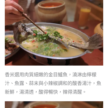
香米選用肉質細嫩的金目鱸魚，澆淋由檸檬
汁、魚露、蒜末與小辣椒調和的酸香湯汁，魚
新鮮，湯清透，酸得暢快，辣得清醒。