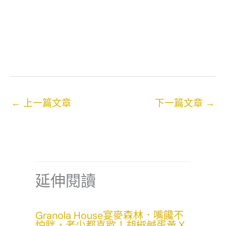
←
上一篇文章
下一篇文章
→
延伸閱讀
Granola House宴麥森林．嘴饞不
怕胖，老少都喜歡！胡椒鹹蛋黃Ｘ