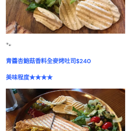
🐾
青醬杏鮑菇香料全麥烤吐司$240
美味程度★★★★