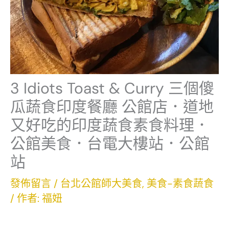
3 Idiots Toast & Curry 三個傻
瓜蔬食印度餐廳 公館店．道地
又好吃的印度蔬食素食料理．
公館美食．台電大樓站．公館
站
發佈留言
/
台北公館師大美食
,
美食-素食蔬食
/ 作者:
福妞