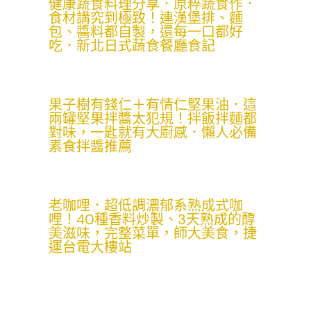
健康蔬食料理分享．原粹蔬食作．
食材講究到極致！連漢堡排、麵
包、醬料都自製，還每一口都好
吃．新北日式蔬食餐廳食記
果子樹有錢仁＋有情仁堅果油．這
兩罐堅果拌醬太犯規！拌飯拌麵都
對味，一匙就有大廚感．懶人必備
素食拌醬推薦
老咖哩．超低調濃郁系熟成式咖
哩！40種香料炒製、3天熟成的醇
美滋味，完整菜單，師大美食，捷
運台電大樓站