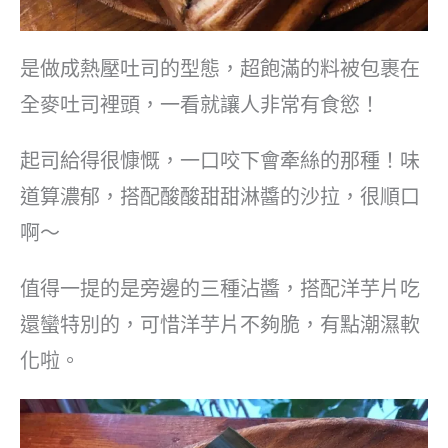
是做成熱壓吐司的型態，超飽滿的料被包裹在
全麥吐司裡頭，一看就讓人非常有食慾！
起司給得很慷慨，一口咬下會牽絲的那種！味
道算濃郁，搭配酸酸甜甜淋醬的沙拉，很順口
啊～
值得一提的是旁邊的三種沾醬，搭配洋芋片吃
還蠻特別的，可惜洋芋片不夠脆，有點潮濕軟
化啦。