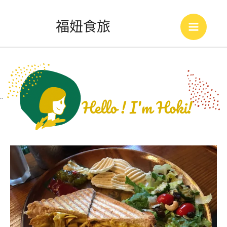
跳
福妞食旅
至
Main
主
Menu
要
內
..
容