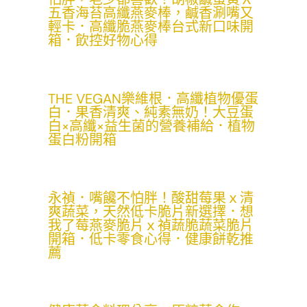
五香海苔高纖燕麥棒，鹹香涮嘴又
輕卡．高纖脆燕麥棒台式新口味開
箱．飲控好物心得
THE VEGAN樂維根．高纖植物優蛋
白．果香清爽、純素無奶！大豆蛋
白×高纖×益生菌的營養補給．植物
蛋白粉開箱
永禎．嘴饞不怕胖！酸甜莓果ｘ清
爽蔬菜，天然低卡脆片新選擇．想
我了莓燕麥脆片ｘ禎蔬脆蔬菜脆片
開箱．低卡零食心得．健康餅乾推
薦