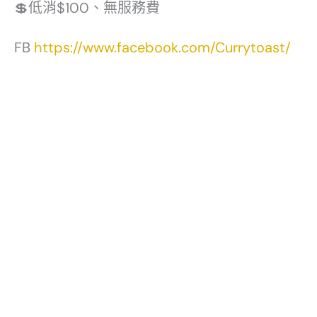
💲低消$100、無服務費
FB
https://www.facebook.com/Currytoast/