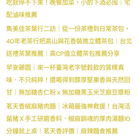
吃就停不下來！晚餐加菜、小酌下酒必囤｜宅
配滷味推薦
雋美佳茶葉行二訪｜從一份茶禮到日常茶包，
40年老茶行把高山與花香裝進立體茶包｜台北
送禮茶葉推薦｜高CP值立體茶包推薦分享
早安薌園｜來一杯臺灣老字號穀飲的質樸真
味．不只純粹！還喝得到醇厚堅果香與天然回
甘｜無加糖杏仁粉ｘ無加糖黑玉米芝麻豆漿粉
茗天香椒麻豬肉麵｜冰箱最強神救援！台灣活
菌豬Ｘ手工研磨香料．椒麻銷魂的厚肉湯麵10
分鐘就上桌｜茗天香評價｜麻辣麵食推薦