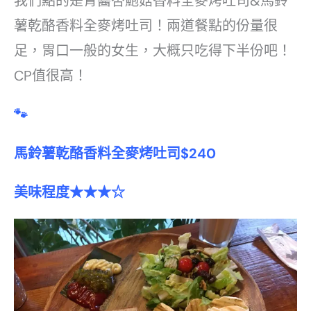
我們點的是青醬杏鮑菇香料全麥烤吐司&馬鈴
薯乾酪香料全麥烤吐司！兩道餐點的份量很
足，胃口一般的女生，大概只吃得下半份吧！
CP值很高！
🐾
馬鈴薯乾酪香料全麥烤吐司$240
美味程度★★★☆