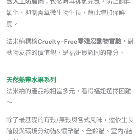
含人工防腐劑
；包裝時再排氧充氮，防止飼料
氧化、抑制需氧微生物生長，藉此增加保鮮
度。
法米納標榜
Cruelty-Free零殘忍動物實驗
，對
動物友善的價值觀，是福妞最認同的部分。
天然熱帶水果系列
法米納的產品線相當多元，看得福妞選擇困難
～
除了最基礎的有穀/無穀與各式風味，還依生長
階段與環境分幼貓&懷孕貓、全齡貓、室內/結