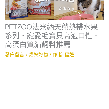
PETZOO法米納天然熱帶水果
系列．寵愛毛寶貝高適口性、
高蛋白質貓飼料推薦
發佈留言
/
貓奴好物
/ 作者:
福妞