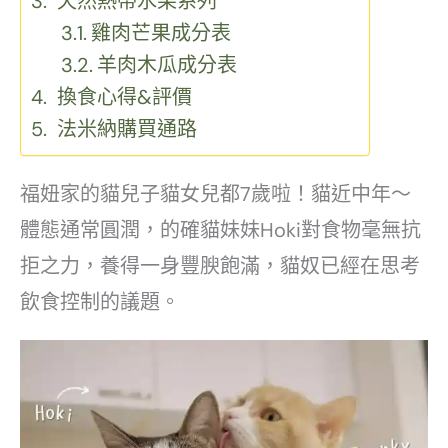
天然熱帶水果系列
雞肉芒果成分表
羊肉木瓜成分表
換食心得&評價
法米納購買通路
福妞家的貓兒子貓女兒都7歲啦！貓近中年～
體態通常圓潤，的確貓妹妹Hoki對食物毫無抗
拒之力，養得一身豐腴飽滿，貓奴已經在思考
飲食控制的議題。