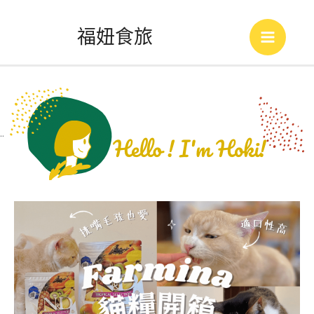
跳
福妞食旅
至
Main
主
Menu
要
內
..
容