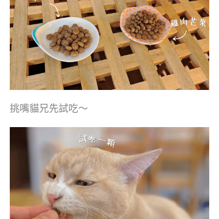
挑嘴貓兄先試吃～