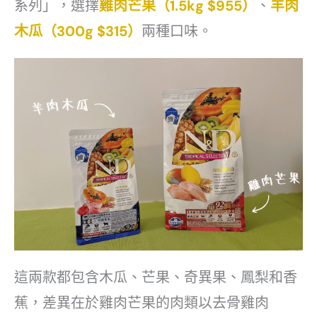
系列」，選擇
雞肉芒果（1.5kg $955）
、
羊肉
木瓜（300g $315）
兩種口味。
這兩款都包含木瓜、芒果、奇異果、鳳梨和香
蕉，差異在於雞肉芒果的肉類以去骨雞肉