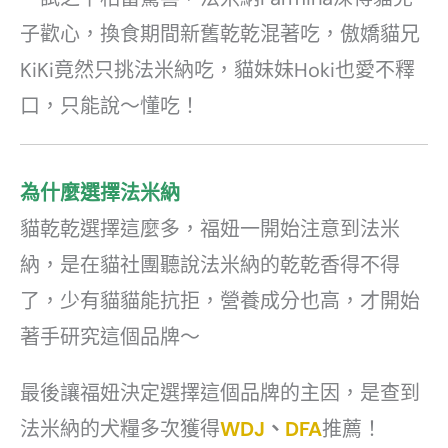
子歡心，換食期間新舊乾乾混著吃，傲嬌貓兄
KiKi竟然只挑法米納吃，貓妹妹Hoki也愛不釋
口，只能說～懂吃！
為什麼選擇法米納
貓乾乾選擇這麼多，福妞一開始注意到法米
納，是在貓社團聽說法米納的乾乾香得不得
了，少有貓貓能抗拒，營養成分也高，才開始
著手研究這個品牌～
最後讓福妞決定選擇這個品牌的主因，是查到
法米納的犬糧多次獲得
WDJ
、
DFA
推薦！